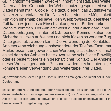
nichtkommerziellen Zwecken, findet nicht statt. Des Weit
oder
Daten auf dem Computer der Websitenutzer gespeichert werd
Daten nennt man "Cookie", die dazu dienen, das Zugriffsverha
Nutzer zu vereinfachen. Der Nutzer hat jedoch die Möglichkeit
Funktion innerhalb des jeweiligen Webbrowsers zu deaktivier
Fall kann es jedoch zu Einschränkungen der Bedienbarkeit u
Website kommen. Der Anbieter weist ausdrücklich darauf hin,
Datenübertragung im Internet (z.B. bei der Kommunikation per
Sicherheitslücken aufweisen und nicht lückenlos vor dem Zugr
Dritte geschützt werden kann. Die Verwendung der Kontaktda
Anbieterkennzeichnung - insbesondere der Telefon-/Faxnum
Mailadresse—zur gewerblichen Werbung ist ausdrücklich nich
es sei denn der Anbieter hatte zuvor seine schriftliche Einwillig
oder es besteht bereits ein geschäftlicher Kontakt. Der Anbiete
dieser Website genannten Personen widersprechen hiermit je
kommerziellen Verwendung und Weitergabe ihrer Daten.
(4) Anwendbares Recht Es gilt ausschließlich das maßgebliche Recht der Bunde
Deutschland.
(5) Besondere Nutzungsbedingungen* Soweit besondere Bedingungen für einz
dieser Website von den vorgenannten Punkten (1) bis (4) abweichen, wird an e
Stelle ausdrücklich darauf hingewiesen. In diesem Falle gelten im jeweiligen Einz
besonderen Nutzungsbedingungen