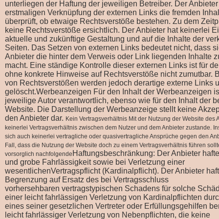
unterliegen der Haftung der jeweiligen Betreiber. Der Anbieter
erstmaligen Verknüpfung der externen Links die fremden Inhal
überprüft, ob etwaige Rechtsverstöße bestehen. Zu dem Zeit
keine Rechtsverstöße ersichtlich. Der Anbieter hat keinerlei Ei
aktuelle und zukünftige Gestaltung und auf die Inhalte der ver
Seiten. Das Setzen von externen Links bedeutet nicht, dass si
Anbieter die hinter dem Verweis oder Link liegenden Inhalte 
macht. Eine ständige Kontrolle dieser externen Links ist für d
ohne konkrete Hinweise auf Rechtsverstöße nicht zumutbar. 
von Rechtsverstößen werden jedoch derartige externe Links 
gelöscht.Werbeanzeigen Für den Inhalt der Werbeanzeigen is
jeweilige Autor verantwortlich, ebenso wie für den Inhalt der
Website. Die Darstellung der Werbeanzeige stellt keine Akze
den Anbieter dar.
Kein Vertragsverhältnis Mit der Nutzung der Website des
keinerlei Vertragsverhältnis zwischen dem Nutzer und dem Anbieter zustande. I
sich auch keinerlei vertragliche oder quasivertragliche Ansprüche gegen den Anb
Fall, dass die Nutzung der Website doch zu einem Vertragsverhältnis führen sollte,
Haftungsbeschränkung: Der Anbieter haftet
vorsorglich nachfolgende
und grobe Fahrlässigkeit sowie bei Verletzung einer
wesentlichenVertragspflicht (Kardinalpflicht). Der Anbieter haft
Begrenzung auf Ersatz des bei Vertragsschluss
vorhersehbaren vertragstypischen Schadens für solche Schäd
einer leicht fahrlässigen Verletzung von Kardinalpflichten dur
eines seiner gesetzlichen Vertreter oder Erfüllungsgehilfen b
leicht fahrlässiger Verletzung von Nebenpflichten, die keine